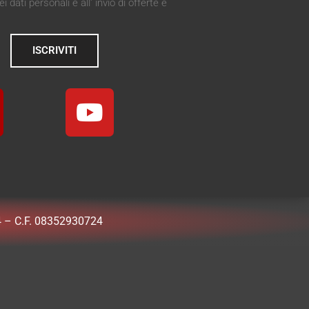
 dati personali e all' invio di offerte e
ISCRIVITI
 – C.F. 08352930724