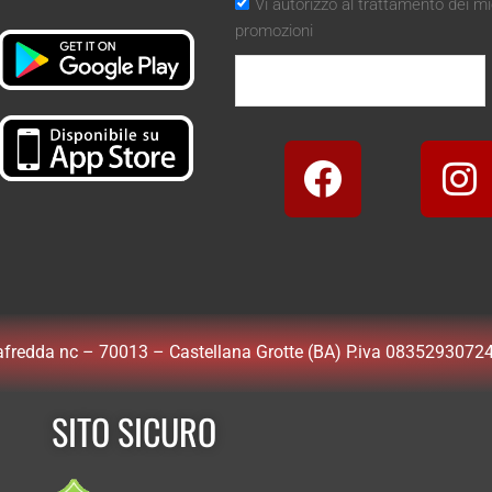
Vi autorizzo al trattamento dei miei
promozioni
edda nc – 70013 – Castellana Grotte (BA) P.iva 08352930724
SITO SICURO