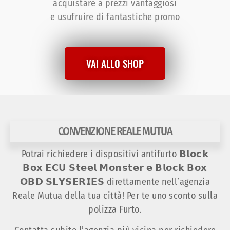
acquistare a prezzi vantaggiosi
e usufruire di fantastiche promo
VAI ALLO SHOP
CONVENZIONE REALE MUTUA
Potrai richiedere i dispositivi antifurto 𝗕𝗹𝗼𝗰𝗸
𝗕𝗼𝘅 𝗘𝗖𝗨 𝗦𝘁𝗲𝗲𝗹 𝗠𝗼𝗻𝘀𝘁𝗲𝗿 𝗲 𝗕𝗹𝗼𝗰𝗸 𝗕𝗼𝘅
𝗢𝗕𝗗 𝗦𝗟𝗬𝗦𝗘𝗥𝗜𝗘𝗦 direttamente nell’agenzia
Reale Mutua della tua città! Per te uno sconto sulla
polizza Furto.