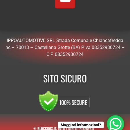
IPPOAUTOMOTIVE SRL Strada Comunale Chiancafredda
nc – 70013 – Castellana Grotte (BA) P.iva 08352930724 –
C.F. 08352930724
SITO SICURO
Maggiori informazioni?
© BLOCKBOX.IT. TUTTI I DIRITTI RISERVATI