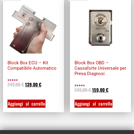
Block Box ECU – Kit
Block Box OBD –
Compatibile Automatico
Cassaforte Universale per
Presa Diagnosi
249,00
€
139,00
€
Valutato
5.00
su 5
249,00
€
159,00
€
Valutato
5.00
su 5
Aggiungi al carrello
Aggiungi al carrello