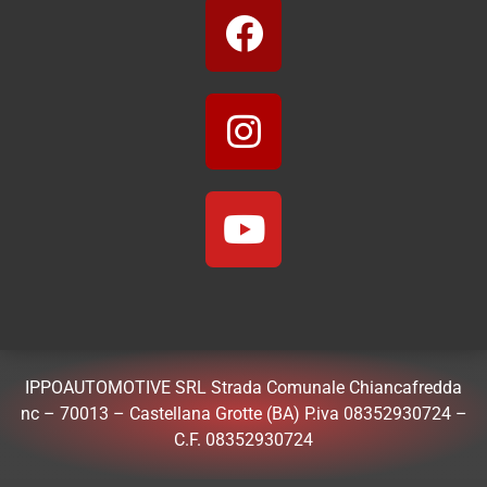
IPPOAUTOMOTIVE SRL Strada Comunale Chiancafredda
nc – 70013 – Castellana Grotte (BA) P.iva 08352930724 –
C.F. 08352930724