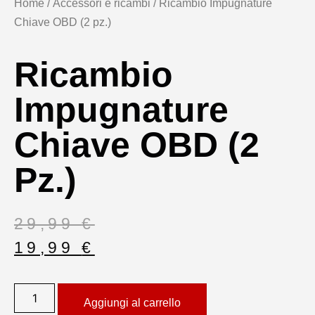
Home
/
Accessori e ricambi
/ Ricambio Impugnature
Chiave OBD (2 pz.)
Ricambio
Impugnature
Chiave OBD (2
Pz.)
29,99
€
19,99
€
Aggiungi al carrello