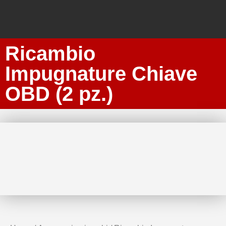
Ricambio
Impugnature Chiave
OBD (2 pz.)